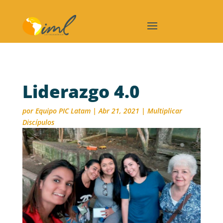
Liderazgo 4.0
por
Equipo PIC Latam
|
Abr 21, 2021
|
Multiplicar
Discípulos