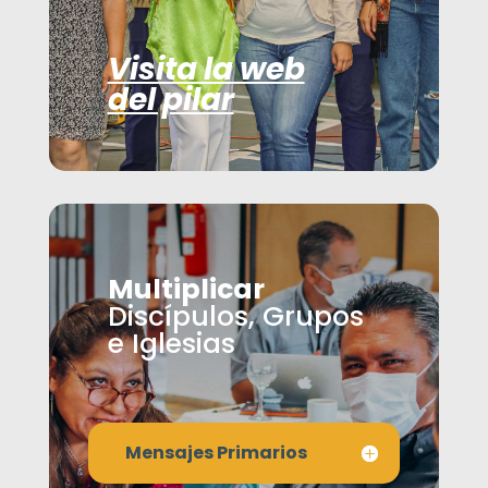
Visita la web
del pilar
Multiplicar
Discípulos, Grupos
e Iglesias
Mensajes Primarios