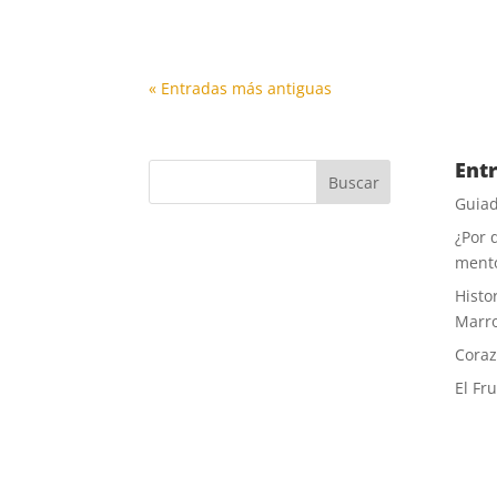
Susana sufría una grave enfermedad muy p
« Entradas más antiguas
Ent
Guiad
¿Por 
ment
Histor
Marr
Coraz
El Fr