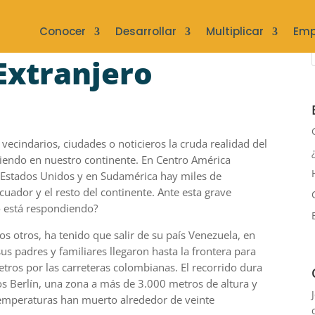
Conocer
Desarrollar
Multiplicar
Emp
Extranjero
ecindarios, ciudades o noticieros la cruda realidad del
iendo en nuestro continente. En Centro América
 Estados Unidos y en Sudamérica hay miles de
ador y el resto del continente. Ante esta grave
mo está respondiendo?
 otros, ha tenido que salir de su país Venezuela, en
us padres y familiares llegaron hasta la frontera para
ros por las carreteras colombianas. El recorrido dura
los Berlín, una zona a más de 3.000 metros de altura y
temperaturas han muerto alrededor de veinte