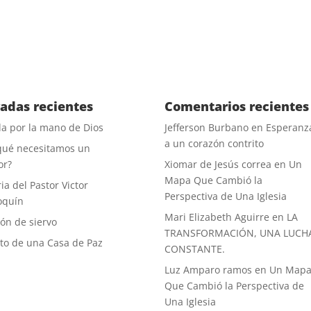
oco común. Su única esperanza de recuperación …
radas recientes
Comentarios recientes
a por la mano de Dios
Jefferson Burbano
en
Esperanz
a un corazón contrito
qué necesitamos un
or?
Xiomar de Jesús correa
en
Un
Mapa Que Cambió la
ia del Pastor Victor
Perspectiva de Una Iglesia
oquín
Mari Elizabeth Aguirre
en
LA
ón de siervo
TRANSFORMACIÓN, UNA LUCH
uto de una Casa de Paz
CONSTANTE.
Luz Amparo ramos
en
Un Map
Que Cambió la Perspectiva de
Una Iglesia