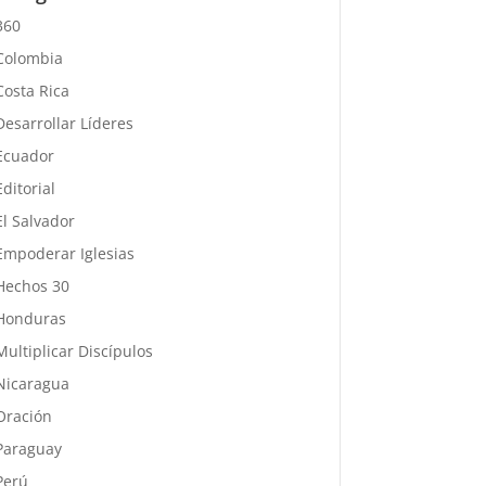
360
Colombia
Costa Rica
Desarrollar Líderes
Ecuador
Editorial
El Salvador
Empoderar Iglesias
Hechos 30
Honduras
Multiplicar Discípulos
Nicaragua
Oración
Paraguay
Perú