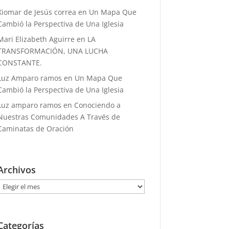
Xiomar de Jesús correa
en
Un Mapa Que
Cambió la Perspectiva de Una Iglesia
Mari Elizabeth Aguirre
en
LA
TRANSFORMACIÓN, UNA LUCHA
CONSTANTE.
Luz Amparo ramos
en
Un Mapa Que
Cambió la Perspectiva de Una Iglesia
Luz amparo ramos
en
Conociendo a
Nuestras Comunidades A Través de
Caminatas de Oración
Archivos
Archivos
Categorías