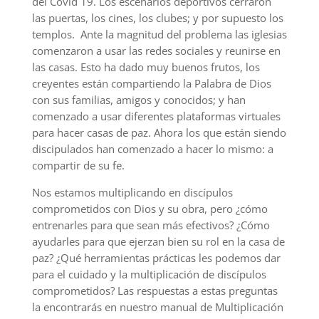
del
Covid
19. Los escenarios deportivos cerraron
las puertas, los cines, los clubes; y por supuesto los
templos.
Ante la magnitud del problema las iglesias
comenzaron a usar las redes sociales y reunirse en
las
casas. E
sto ha dado muy buenos frutos, los
creyentes están compartiendo la Palabra de Dios
con su
s
familias, amigos y conocidos
; y h
a
n
comenzado a usar
diferentes plataformas virtuales
para hacer casas de paz
. Ahora los que están siendo
discipulados han comenzado a hacer lo mismo: a
compartir de su fe.
Nos estamos multiplicando en discípulos
comprometidos con Dios y su
obra, pero ¿
c
ómo
entrenarles para que sean más efectivos
?
¿
Cómo
ayudarles para que ejerzan bien su rol en la casa de
paz
?
¿
Qué herramientas
prácticas le
s
podemos dar
para el cuidado y la multiplicación de discípulos
comprometidos
?
Las respuestas a estas preguntas
la encontrará
s
en nuestro manual de Multiplicación