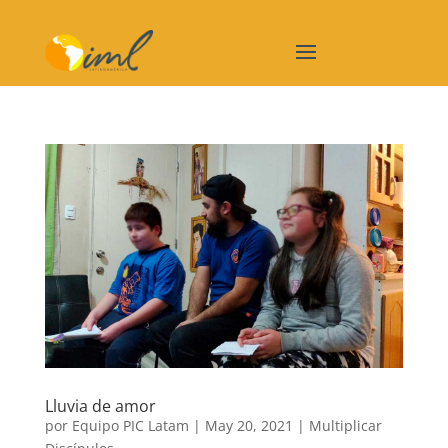
Lluvia de amor
por
Equipo PIC Latam
|
May 20, 2021
|
Multiplicar