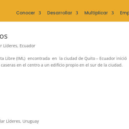
Conocer
Desarrollar
Multiplicar
Emp
ios
r Líderes
,
Ecuador
ta Libre (IML) encontrada en la ciudad de Quito – Ecuador inició
seras en el centro a un edificio propio en el sur de la ciudad.
lar Líderes
,
Uruguay