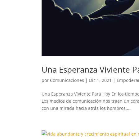
Una Esperanza Viviente P
por
Comunicaciones
|
Dic 1, 2021
|
Empoderar
Una Esperanza Viviente Para Hoy En los tiem
Los medios de comunicación nos traen un cons
con una mirada hacia atrás los hombros,...