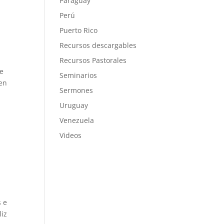
Paraguay
Perú
Puerto Rico
Recursos descargables
Recursos Pastorales
de
Seminarios
 en
Sermones
Uruguay
Venezuela
Videos
s e
liz