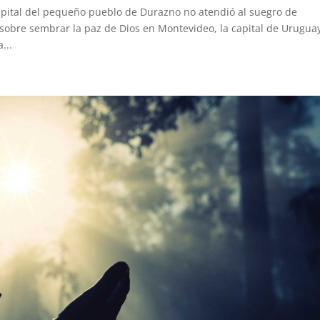
hospital del pequeño pueblo de Durazno no atendió al suegro de
sobre sembrar la paz de Dios en Montevideo, la capital de Urugua
...