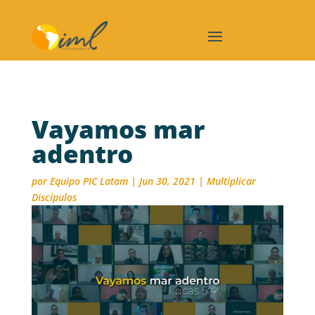
Vayamos mar
adentro
por
Equipo PIC Latam
|
Jun 30, 2021
|
Multiplicar
Discípulos