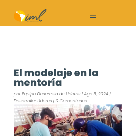
El modelaje en la
mentoría
por
Equipo Desarrollo de Lideres
|
Ago 5, 2024
|
Desarrollar Líderes
|
0 Comentarios