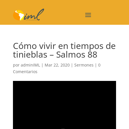
Cómo vivir en tiempos de
tinieblas – Salmos 88
por
adminIML
|
Mar 22, 2020
|
Sermones
|
0
Comentarios