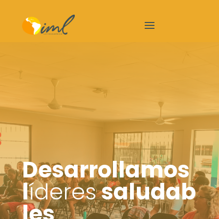
Desarrollamos
l
íderes
saludab
les