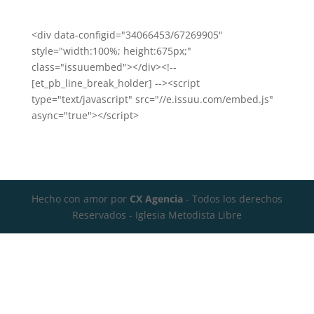
<div data-configid="34066453/67269905"
style="width:100%; height:675px;"
class="issuuembed"></div><!--
[et_pb_line_break_holder] --><script
type="text/javascript" src="//e.issuu.com/embed.js"
async="true"></script>
Hecho con amor por
CX Agencia
- Todos los derechos
Reservados - Iglesia Metodista Libre