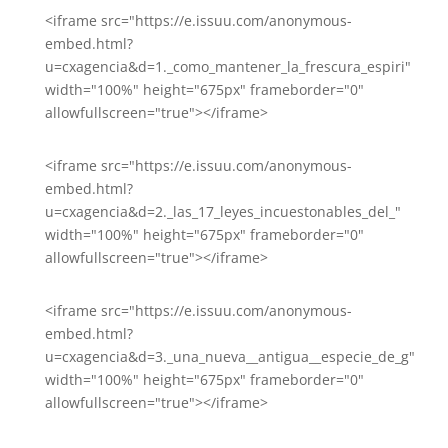
<iframe src="https://e.issuu.com/anonymous-
embed.html?
u=cxagencia&d=1._como_mantener_la_frescura_espiri"
width="100%" height="675px" frameborder="0"
allowfullscreen="true"></iframe>
<iframe src="https://e.issuu.com/anonymous-
embed.html?
u=cxagencia&d=2._las_17_leyes_incuestonables_del_"
width="100%" height="675px" frameborder="0"
allowfullscreen="true"></iframe>
<iframe src="https://e.issuu.com/anonymous-
embed.html?
u=cxagencia&d=3._una_nueva__antigua__especie_de_g"
width="100%" height="675px" frameborder="0"
allowfullscreen="true"></iframe>