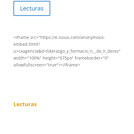
Lecturas
<iframe src="https://e.issuu.com/anonymous-
embed.html?
u=cxagencia&d=liderazgo_y_formacio_n__de_li_deres"
width="100%" height="675px" frameborder="0"
allowfullscreen="true"></iframe>
Lecturas