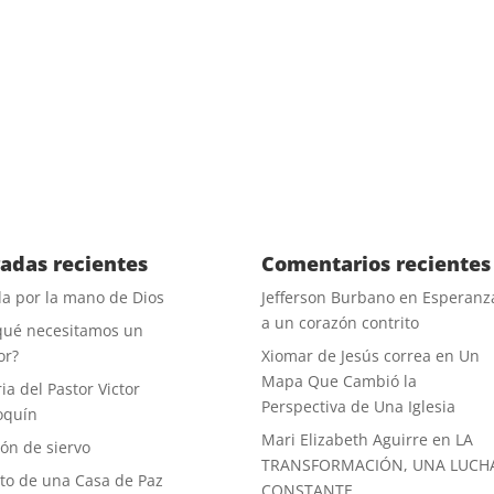
oco común. Su única esperanza de recuperación …
radas recientes
Comentarios recientes
a por la mano de Dios
Jefferson Burbano
en
Esperanz
a un corazón contrito
qué necesitamos un
or?
Xiomar de Jesús correa
en
Un
Mapa Que Cambió la
ia del Pastor Victor
Perspectiva de Una Iglesia
oquín
Mari Elizabeth Aguirre
en
LA
ón de siervo
TRANSFORMACIÓN, UNA LUCH
uto de una Casa de Paz
CONSTANTE.