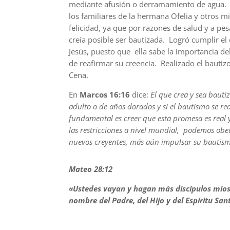
mediante afusión o derramamiento de agua. D
los familiares de la hermana Ofelia y otros m
felicidad, ya que por razones de salud y a pe
creía posible ser bautizada. Logró cumplir e
Jesús, puesto que ella sabe la importancia d
de reafirmar su creencia. Realizado el baut
Cena.
En
Marcos 16:16
dice:
El que crea y sea bautiz
adulto o de años dorados y si el bautismo se real
fundamental es creer que esta promesa es real y
las restricciones a nivel mundial, podemos obe
nuevos creyentes, más aún impulsar su bautis
Mateo 28:12
«Ustedes vayan y hagan más discípulos míos e
nombre del Padre, del Hijo y del Espíritu San