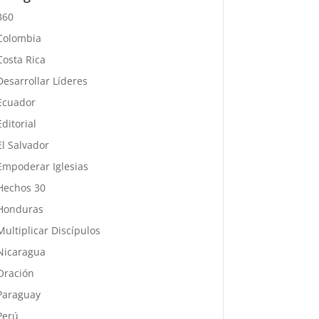
360
Colombia
Costa Rica
Desarrollar Líderes
Ecuador
Editorial
El Salvador
Empoderar Iglesias
Hechos 30
Honduras
Multiplicar Discípulos
Nicaragua
Oración
Paraguay
Perú