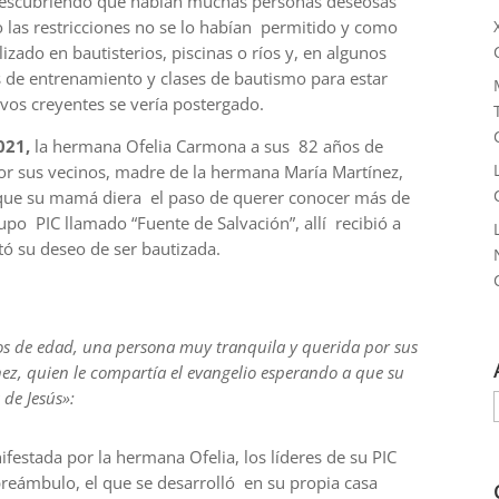
descubriendo que habían muchas personas deseosas
o las restricciones no se lo habían permitido y como
zado en bautisterios, piscinas o ríos y, en algunos
 de entrenamiento y clases de bautismo para estar
evos creyentes se vería postergado.
021,
la hermana Ofelia Carmona a sus 82 años de
or sus vecinos, madre de la hermana María Martínez,
 que su mamá diera el paso de querer conocer más de
upo PIC llamado “Fuente de Salvación”, allí recibió a
tó su deseo de ser bautizada.
s de edad, una persona muy tranquila y querida por sus
z, quien le compartía el evangelio esperando a que su
de Jesús»:
festada por la hermana Ofelia, los líderes de su PIC
reámbulo, el que se desarrolló en su propia casa