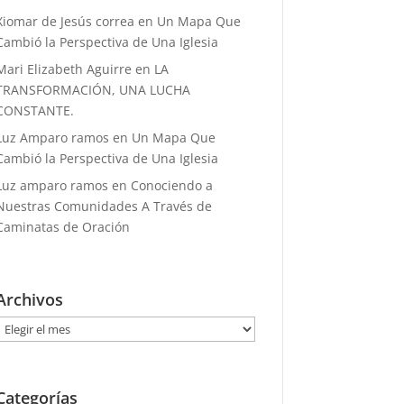
Xiomar de Jesús correa
en
Un Mapa Que
Cambió la Perspectiva de Una Iglesia
Mari Elizabeth Aguirre
en
LA
TRANSFORMACIÓN, UNA LUCHA
CONSTANTE.
Luz Amparo ramos
en
Un Mapa Que
Cambió la Perspectiva de Una Iglesia
Luz amparo ramos
en
Conociendo a
Nuestras Comunidades A Través de
Caminatas de Oración
Archivos
Archivos
Categorías