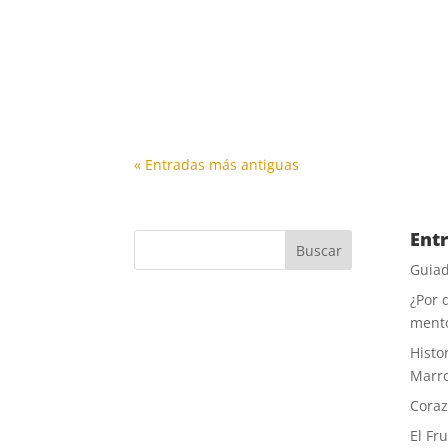
Susana sufría una grave enfermedad muy p
« Entradas más antiguas
Ent
Guiad
¿Por 
ment
Histor
Marr
Coraz
El Fr