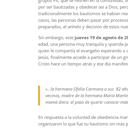
grupos PIC que se reúnen en la comunidad, 
por ser bautizadas y obedecer así a Dios, per
tradicionalmente los bautismos se habían reali
casos, las personas deben pasar por procesos
preparados, el anhelo y decisión de estos nu
Sin embargo, este
jueves 19 de agosto de 2
edad, una persona muy tranquila y querida p
quien le compartía el evangelio esperando a
Jesús, finalmente accede a participar de un gr
Cristo hace un tiempo atrás y ese día manifes
«…la hermana Ofelia Carmona a sus 82 año
vecinos, madre de la hermana María Martíne
mamá diera el paso de querer conocer más 
En respuesta a la voluntad de obediencia mani
organizaron lo que fue su bautismo sin más p