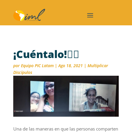
¡Cuéntalo!🙋‍♀️
por
Equipo PIC Latam
|
Ago 18, 2021
|
Multiplicar
Discípulos
Una de las maneras en que las personas comparten