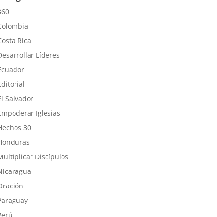
360
Colombia
Costa Rica
Desarrollar Líderes
Ecuador
Editorial
El Salvador
Empoderar Iglesias
Hechos 30
Honduras
Multiplicar Discípulos
Nicaragua
Oración
Paraguay
Perú