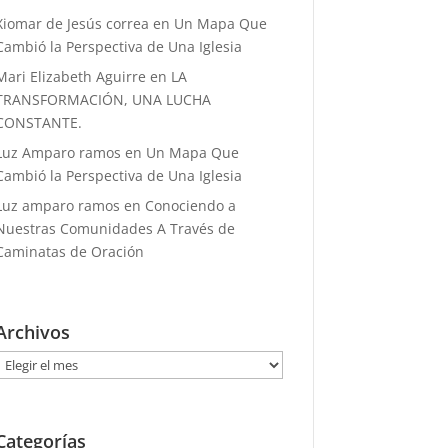
Xiomar de Jesús correa
en
Un Mapa Que
Cambió la Perspectiva de Una Iglesia
Mari Elizabeth Aguirre
en
LA
TRANSFORMACIÓN, UNA LUCHA
CONSTANTE.
Luz Amparo ramos
en
Un Mapa Que
Cambió la Perspectiva de Una Iglesia
Luz amparo ramos
en
Conociendo a
Nuestras Comunidades A Través de
Caminatas de Oración
Archivos
Archivos
Categorías