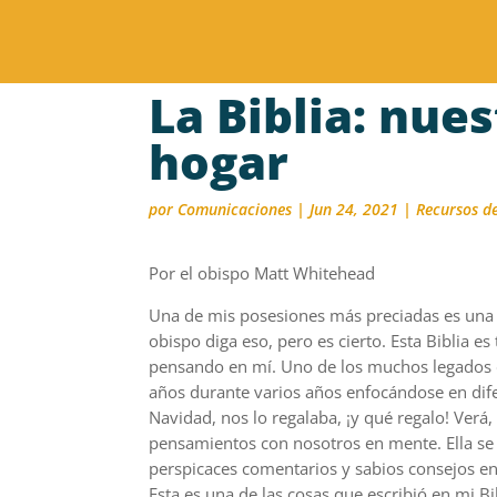
La Biblia: nue
hogar
por
Comunicaciones
|
Jun 24, 2021
|
Recursos d
Por el obispo Matt Whitehead
Una de mis posesiones más preciadas es una B
obispo diga eso, pero es cierto. Esta Biblia e
pensando en mí. Uno de los muchos legados d
años durante varios años enfocándose en dif
Navidad, nos lo regalaba, ¡y qué regalo! Verá, 
pensamientos con nosotros en mente. Ella se
perspicaces comentarios y sabios consejos en
Esta es una de las cosas que escribió en mi Bi