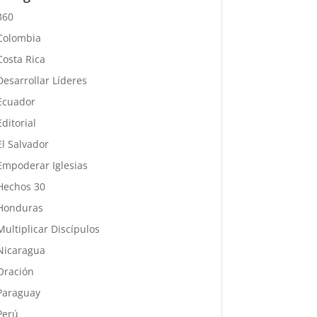
360
Colombia
Costa Rica
Desarrollar Líderes
Ecuador
Editorial
El Salvador
Empoderar Iglesias
Hechos 30
Honduras
Multiplicar Discípulos
Nicaragua
Oración
Paraguay
Perú