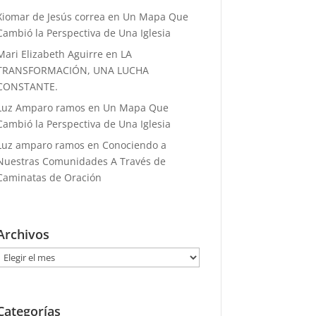
Xiomar de Jesús correa
en
Un Mapa Que
Cambió la Perspectiva de Una Iglesia
Mari Elizabeth Aguirre
en
LA
TRANSFORMACIÓN, UNA LUCHA
CONSTANTE.
Luz Amparo ramos
en
Un Mapa Que
Cambió la Perspectiva de Una Iglesia
Luz amparo ramos
en
Conociendo a
Nuestras Comunidades A Través de
Caminatas de Oración
Archivos
Archivos
Categorías