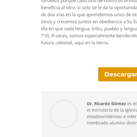
fortaleza porque cada uno de nosotros brind
beneficia al otro, si solo se le da la oportuni
de dos vías en la que aprendemos unos de o
otros y crecemos juntos en obediencia a Su l
día en que cada lengua, tribu, pueblo y lengu
7:9). A veces, somos especialmente bendecid
futuro celestial, aquí en la tierra.
Descargar
Dr. Ricardo Gómez
es el
el ministerio de la Igles
estadounidenses e inter
nombrado alumno distin