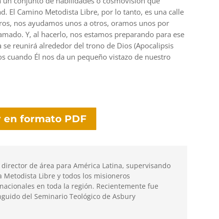
a un conjunto de habilidades o cosmovisión que
dad. El Camino Metodista Libre, por lo tanto, es una calle
tros, nos ayudamos unos a otros, oramos unos por
lamado. Y, al hacerlo, nos estamos preparando para ese
a se reunirá alrededor del trono de Dios (Apocalipsis
os cuando Él nos da un pequeño vistazo de nuestro
 en formato PDF
 director de área para América Latina, supervisando
ia Metodista Libre y todos los misioneros
nacionales en toda la región. Recientemente fue
guido del Seminario Teológico de Asbury