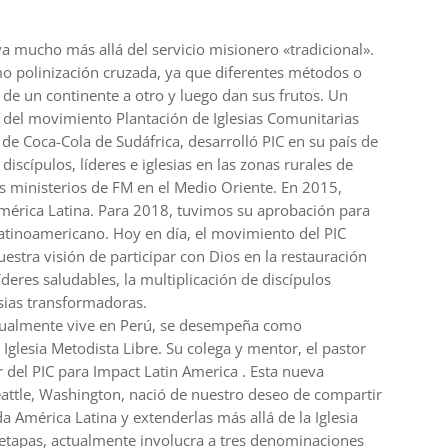
va mucho más allá del servicio misionero «tradicional».
o polinización cruzada, ya que diferentes métodos o
de un continente a otro y luego dan sus frutos. Un
 del movimiento Plantación de Iglesias Comunitarias
o de Coca-Cola de Sudáfrica, desarrolló PIC en su país de
iscípulos, líderes e iglesias en las zonas rurales de
s ministerios de FM en el Medio Oriente. En 2015,
 América Latina. Para 2018, tuvimos su aprobación para
 latinoamericano. Hoy en día, el movimiento del PIC
estra visión de participar con Dios en la restauración
deres saludables, la multiplicación de discípulos
ias transformadoras.
ctualmente vive en Perú, se desempeña como
Iglesia Metodista Libre. Su colega y mentor, el pastor
r del PIC para Impact Latin America . Esta nueva
eattle, Washington, nació de nuestro deseo de compartir
 América Latina y extenderlas más allá de la Iglesia
s etapas, actualmente involucra a tres denominaciones