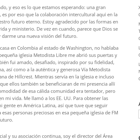
ndo, y eso es lo que estamos esperando: una gran
, es por eso que la colaboración intercultural aquí en la
estro futuro eterno. Estoy agradecido por las formas en
vida y ministerio. De vez en cuando, parece que Dios se
 darme una nueva visión del futuro.
casa en Colombia al estado de Washington, no hablaba
 pequeña iglesia Metodista Libre me abrió sus puertas y
ién fui amado, desafiado, inspirado por su fidelidad,
a, así como a la auténtica y generosa Vía Metodista
a de Hillcrest. Mientras servía en la iglesia e incluso
que ellos también se beneficiaran de mi presencia allí
omodidad de esa cálida comunidad era tentador, pero
n mi vida. Me llamó a los EE. UU. Para obtener las
i gente en América Latina, así que tuve que seguir
 a esas personas preciosas en esa pequeña iglesia de FM
futuro.
cial y su asociación continua, soy el director del Área