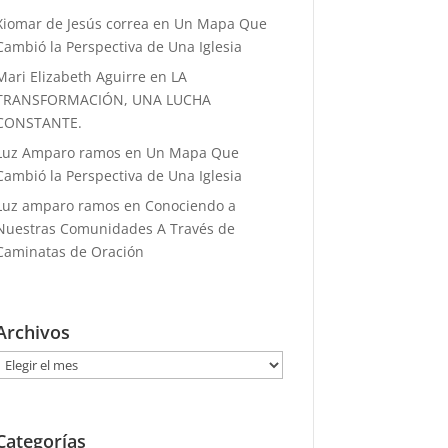
Xiomar de Jesús correa
en
Un Mapa Que
Cambió la Perspectiva de Una Iglesia
Mari Elizabeth Aguirre
en
LA
TRANSFORMACIÓN, UNA LUCHA
CONSTANTE.
Luz Amparo ramos
en
Un Mapa Que
Cambió la Perspectiva de Una Iglesia
Luz amparo ramos
en
Conociendo a
Nuestras Comunidades A Través de
Caminatas de Oración
Archivos
Archivos
Categorías