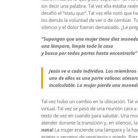
sin decir una palabra. Tal vez ella estaba re
desafió el “statu quo”. Tal vez ella notó que
los demás la voluntad de ver o de cambiar. Tal
silencio y el dolor fueron demasiado. ¿Le preg
“Supongan que una mujer tiene diez monedas
una lámpara, limpia toda la casa
y busca por todas partes hasta encontrarla” 
Jesús ve a cada individuo. Los miembros d
uno de ellos es una parte valiosa: ateso
incalculable. La mujer pierde una moned
Tal vez hubo un cambio en la ubicación. Tal v
virtual. Tal vez se pasó de una reunión cara
texto de vez en cuando para saludar. Una mo
atender durante la transición y, en silencio, 
nota!
La mujer enciende una lámpara y la hac
grietas y secretos de vergüenza y miedo. Barr