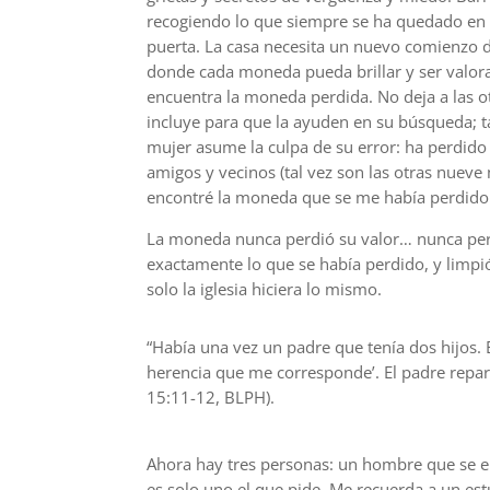
recogiendo lo que siempre se ha quedado en 
puerta. La casa necesita un nuevo comienzo 
donde cada moneda pueda brillar y ser valo
encuentra la moneda perdida. No deja a las otr
incluye para que la ayuden en su búsqueda; t
mujer asume la culpa de su error: ha perdido
amigos y vecinos (tal vez son las otras nueve
encontré la moneda que se me había perdido!”
La moneda nunca perdió su valor… nunca perd
exactamente lo que se había perdido, y limpió
solo la iglesia hiciera lo mismo.
“Había una vez un padre que tenía dos hijos. E
herencia que me corresponde’. El padre repart
15:11-12, BLPH).
Ahora hay tres personas: un hombre que se en
es solo uno el que pide. Me recuerda a un es