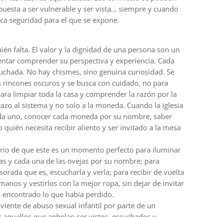
spuesta a ser vulnerable y ser vista… siempre y cuando
zca seguridad para el que se expone.
n falta. El valor y la dignidad de una persona son un
tentar comprender su perspectiva y experiencia. Cada
cuchada. No hay chismes, sino genuina curiosidad. Se
s rincones oscuros y se busca con cuidado, no para
para limpiar toda la casa y comprender la razón por la
azo al sistema y no solo a la moneda. Cuando la iglesia
ada uno, conocer cada moneda por su nombre, saber
 quién necesita recibir aliento y ser invitado a la mesa
rio de que este es un momento perfecto para iluminar
odas y cada una de las ovejas por su nombre; para
sorada que es, escucharla y verla; para recibir de vuelta
 manos y vestirlos con la mejor ropa, sin dejar de invitar
ha encontrado lo que había perdido.
iente de abuso sexual infantil por parte de un
s aquellos que anhelan ser vistos, escuchados y