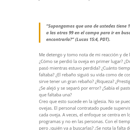
“Supongamos que uno de ustedes tiene 100
a las otras 99 en el campo para ir en bus
encontrarla?” (Lucas 15:4, PDT).
Me detengo y tomo nota de mi reacción y de 
¿Cómo se perdió la oveja en primer lugar? ¿Dó
pasó mientras estuvo perdida? ¿Cuánto tiempo
faltaba? ¿El rebaño siguió su vida como de c
sirve tener un gran rebaño? ¿Riqueza? ¿Presti
¿Se alejó y se separó por error? ¿Sabía el pa
que faltaba una?
Creo que esto sucede en la iglesia. No se pu
ovejas. El personal contratado puede supervis
cada oveja. A veces, el enfoque se centra en l
programas y no en las personas. Con el tiemp
pero ¿quién va a buscarlas? ¿Se nota la falt