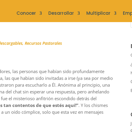
Conocer
Desarrollar
Multiplicar
Emp
descargables
,
Recursos Pastorales
dores, las personas que habían sido profundamente
ia, las que habían sido invitadas a irse (ya sea por medio
istraron para escucharlo a Él. Anónima al principio, una
ana del chat sin esperar una respuesta, pero anhelando
 fue el misterioso anfitrión escondido detrás del
os tan contentos de que estés aquí!”
. Y los chismes
a un oído cómplice, solo que esta vez en mensajes