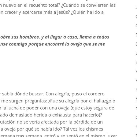
 nuevo en el recuento total? ¿Cuándo se convierten las
n crecer y acercarse más a Jesús? ¿Quién ha ido a
obre sus hombros, y al llegar a casa, llama a todos
rense conmigo porque encontré la oveja que se me
 sabía dónde buscar. Con alegría, puso el cordero
e surgen preguntas: ¿Fue su alegría por el hallazgo o
 la lucha de poder con una oveja (que estoy segura de
tado demasiado herida o exhausta para hacerlo)?
putación no se vería afectada por la pérdida de un
a oveja por qué se había ido? Tal vez los chismes
semana tras semana, entró y se sentó en el mismo lugar