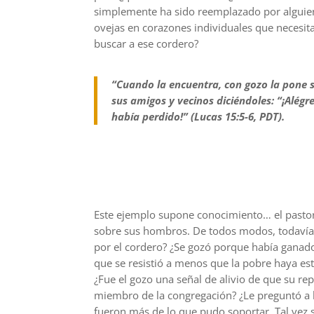
simplemente ha sido reemplazado por alguien
ovejas en corazones individuales que necesita
buscar a ese cordero?
“Cuando la encuentra, con gozo la pone s
sus amigos y vecinos diciéndoles: “¡Alég
había perdido!” (Lucas 15:5-6, PDT).
Este ejemplo supone conocimiento… el pastor
sobre sus hombros. De todos modos, todavía m
por el cordero? ¿Se gozó porque había ganado
que se resistió a menos que la pobre haya es
¿Fue el gozo una señal de alivio de que su re
miembro de la congregación? ¿Le preguntó a l
fueron más de lo que pudo soportar. Tal vez 