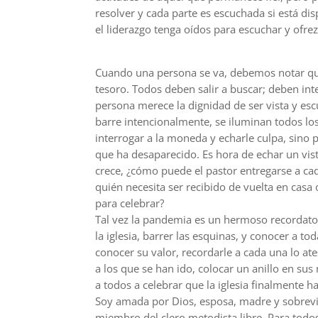
resolver y cada parte es escuchada si está di
el liderazgo tenga oídos para escuchar y ofre
Cuando una persona se va, debemos notar quié
tesoro. Todos deben salir a buscar; deben in
persona merece la dignidad de ser vista y es
barre intencionalmente, se iluminan todos lo
interrogar a la moneda y echarle culpa, sino 
que ha desaparecido. Es hora de echar un vist
crece, ¿cómo puede el pastor entregarse a c
quién necesita ser recibido de vuelta en casa o
para celebrar?
Tal vez la pandemia es un hermoso recordato
la iglesia, barrer las esquinas, y conocer a t
conocer su valor, recordarle a cada una lo ate
a los que se han ido, colocar un anillo en sus
a todos a celebrar que la iglesia finalmente 
Soy amada por Dios, esposa, madre y sobreviv
miembro del clero metodista libre. Para todo