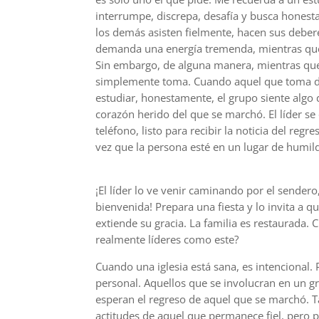
interrumpe, discrepa, desafía y busca honest
los demás asisten fielmente, hacen sus debere
demanda una energía tremenda, mientras que e
Sin embargo, de alguna manera, mientras que
simplemente toma. Cuando aquel que toma d
estudiar, honestamente, el grupo siente algo 
corazón herido del que se marchó. El líder s
teléfono, listo para recibir la noticia del re
vez que la persona esté en un lugar de humild
¡El líder lo ve venir caminando por el sendero
bienvenida! Prepara una fiesta y lo invita a 
extiende su gracia. La familia es restaurada
realmente líderes como este?
Cuando una iglesia está sana, es intencional.
personal. Aquellos que se involucran en un 
esperan el regreso de aquel que se marchó. T
actitudes de aquel que permanece fiel, pero 