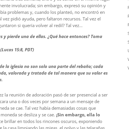
almente involucrada; sin embargo, expresó su opinión y
 había problemas y, cuando los planteó, no encontró en
 vez pidió ayuda, pero faltaron recursos. Tal vez el
untaron si quería volver al redil? Tal vez…
 y pierde una de ellas. ¿Qué hace entonces? Toma
(Lucas 15:8, PDT)
e la iglesia no son solo una parte del rebaño; cada
rada, valorada y tratada de tal manera que su valor es
a.
ez la reunión de adoración pasó de ser presencial a ser
 a cara una o dos veces por semana a un mensaje de
neda se cae. Tal vez había demasiadas cosas que
la moneda se desliza y se cae.
¡Sin embargo, ella lo
e brillar en todos los rincones oscuros, exponiendo
e la casa limpiando las migas, el polvo y las telarañas,