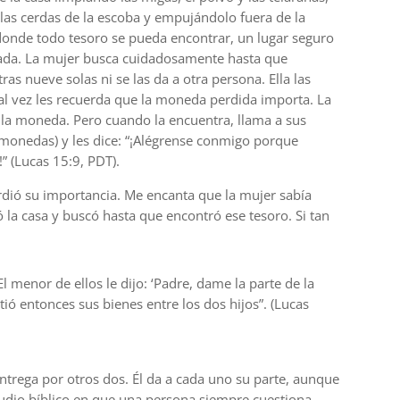
las cerdas de la escoba y empujándolo fuera de la
donde todo tesoro se pueda encontrar, un lugar seguro
rada. La mujer busca cuidadosamente hasta que
as nueve solas ni se las da a otra persona. Ella las
al vez les recuerda que la moneda perdida importa. La
 la moneda. Pero cuando la encuentra, llama a sus
 monedas) y les dice: “¡Alégrense conmigo porque
 (Lucas 15:9, PDT).
ió su importancia. Me encanta que la mujer sabía
 la casa y buscó hasta que encontró ese tesoro. Si tan
l menor de ellos le dijo: ‘Padre, dame la parte de la
ió entonces sus bienes entre los dos hijos”. (Lucas
trega por otros dos. Él da a cada uno su parte, aunque
tudio bíblico en que una persona siempre cuestiona,