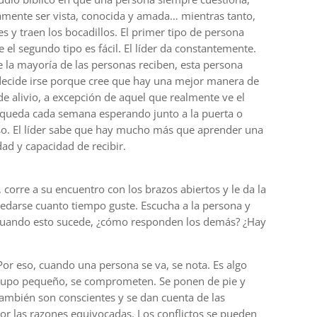
amente ser vista, conocida y amada… mientras tanto,
s y traen los bocadillos. El primer tipo de persona
l segundo tipo es fácil. El líder da constantemente.
 la mayoría de las personas reciben, esta persona
ecide irse porque cree que hay una mejor manera de
de alivio, a excepción de aquel que realmente ve el
e queda cada semana esperando junto a la puerta o
greso. El líder sabe que hay mucho más que aprender una
ad y capacidad de recibir.
, corre a su encuentro con los brazos abiertos y le da la
quedarse cuanto tiempo guste. Escucha a la persona y
. Cuando esto sucede, ¿cómo responden los demás? ¿Hay
 Por eso, cuando una persona se va, se nota. Es algo
grupo pequeño, se comprometen. Se ponen de pie y
ambién son conscientes y se dan cuenta de las
por las razones equivocadas. Los conflictos se pueden