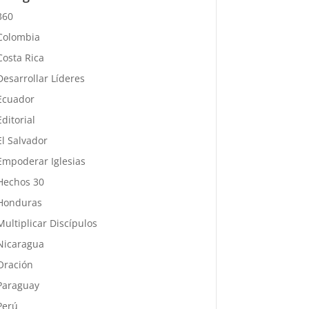
360
Colombia
Costa Rica
Desarrollar Líderes
Ecuador
Editorial
El Salvador
Empoderar Iglesias
Hechos 30
Honduras
Multiplicar Discípulos
Nicaragua
Oración
Paraguay
Perú