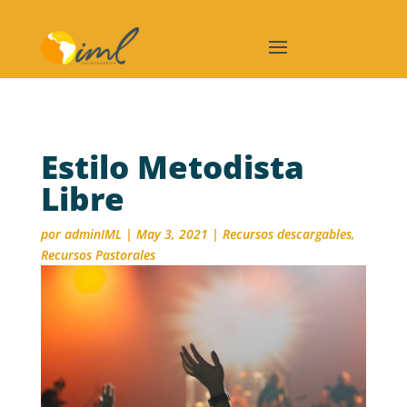
Estilo Metodista
Libre
por
adminIML
|
May 3, 2021
|
Recursos descargables
,
Recursos Pastorales