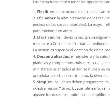
Las estructuras deben tener las siguientes car
Flexibles:
la estructura está sujeta a cam
Eficientes:
la
administra
ción
de los recurs
encima de las cosa
s
materiales). La mayor “efi
para ministrar en amor.
Efectiv
as
:
los
líderes
capacitan, reasignan 
mediocre a Cristo al confrontar la mediocrida
La misi
ón es superior
a
l derecho de uno a pre
Descentralizad
as
:
el ministerio y la auto
piadosas y competentes
más
cercanas a la ne
ministerios orientados al don se nutre y se va
unicelular estorba el crecimiento, la diversid
Simples:
los
líderes
deben pregunta
rse
: “s
nuestra
misión
?” Si no, buscan
alinearlo, refi
ajusten los derechos, optimicen o simplifique