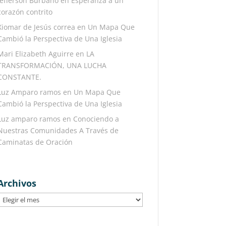
Jefferson Burbano
en
Esperanza a un
corazón contrito
Xiomar de Jesús correa
en
Un Mapa Que
Cambió la Perspectiva de Una Iglesia
Mari Elizabeth Aguirre
en
LA
TRANSFORMACIÓN, UNA LUCHA
CONSTANTE.
Luz Amparo ramos
en
Un Mapa Que
Cambió la Perspectiva de Una Iglesia
Luz amparo ramos
en
Conociendo a
Nuestras Comunidades A Través de
Caminatas de Oración
Archivos
Archivos