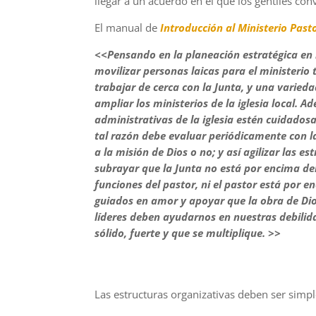
llegar a un acue
rdo en el que los gentiles con
El manual de
Introducción
al
Ministerio Past
<<Pensando en la planeación estratégica en la
movilizar personas laicas para el ministerio
trabajar de cerca con la Junta, y una varied
ampliar los ministerios de la iglesia local. 
administrativas de la iglesia estén cuidados
tal razón debe evaluar periódicamente con la
a la misión de Dios o no; y así agilizar las e
subrayar que la Junta no está por encima del
funciones del pastor, ni el pastor está por 
guiados en amor y apoyar que la obra de Dio
líderes deben ayudarnos en nuestras debilida
sólido, fuerte y que se multiplique. >>
Las estructura
s organizativas deben ser simp