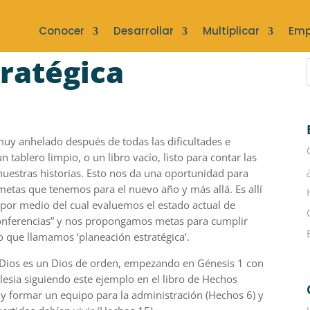
Conocer
Desarrollar
Multiplicar
Emp
tratégica
muy
anhelado después de tod
a
s l
as
dificultades
e
tablero limpio, o un libro vacío, listo para contar las
 nuestras historias. Esto nos da una oportunidad para
metas que tenemos para el nuevo año y más allá. Es allí
por medio del cual evalu
e
mos el estado
actual de
 conferencias” y nos propon
ga
mos metas para cumplir
 lo que llamamos ‘planeación estratégica’.
 Dios es un D
ios de orden, empezando en Génesis 1 con
glesia siguiendo este ejemplo en el libro de Hechos
 y formar un equipo para la administración (Hechos 6) y