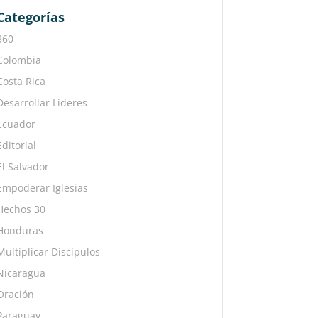
Categorías
360
Colombia
Costa Rica
Desarrollar Líderes
Ecuador
Editorial
El Salvador
Empoderar Iglesias
Hechos 30
Honduras
Multiplicar Discípulos
Nicaragua
Oración
Paraguay