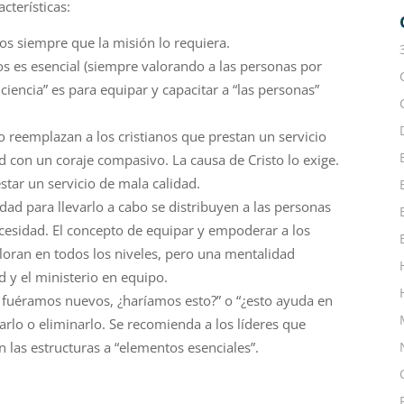
acterísticas:
bios siempre que la
misión
lo requiera.
os es esencial (siempre valorando a las personas por
ciencia” es para equipar y capacitar a “las personas”
o reemplazan a los cristianos que prestan un servicio
d con un coraje compasivo. La causa de Cristo lo exige.
star un servicio de ma
la calidad.
ridad para llevarlo a cabo se distribuyen a las personas
cesidad. El concepto de equipar y empoderar a los
lo
ran en todos los niveles, pero una mentalidad
ad y el ministerio en equipo.
i
fuéramos
nuevos, ¿
haríamos
esto?” o “¿esto ayuda en
narlo o eliminarlo. Se recomienda a los
líderes
que
n las estructuras a “elementos esenciales”.