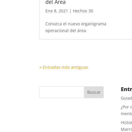
del Área
Ene 8, 2021
|
Hechos 30
Conozca el nuevo organigrama
operacional del área
« Entradas más antiguas
Ent
Guiad
¿Por 
ment
Histor
Marr