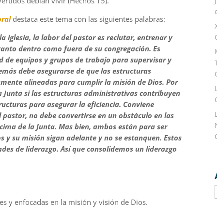
vertidos debían vivir (Hechos 15).
oral
destaca este tema con las siguientes palabras:
 iglesia, la labor del pastor es reclutar, entrenar y
 tanto dentro como fuera de su congregación. Es
ad de equipos y grupos de trabajo para supervisar y
Además debe asegurarse de que las estructuras
amente alineadas para cumplir la misión de Dios. Por
 Junta si las estructuras administrativas contribuyen
structuras para asegurar la eficiencia. Conviene
 pastor, no debe convertirse en un obstáculo en las
encima de la Junta. Mas bien, ambos están para ser
s y su misión sigan adelante y no se estanquen. Estos
des de liderazgo. Así que consolidemos un liderazgo
les y enfocadas en la
misión
y
visión
de Dios.