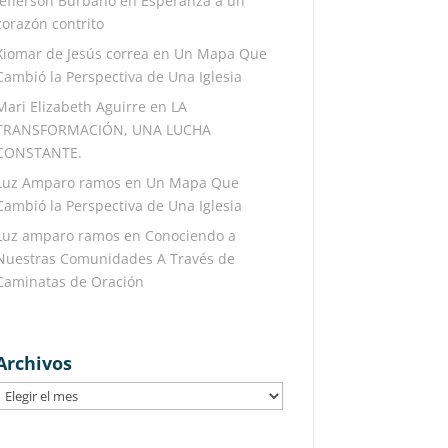
Jefferson Burbano
en
Esperanza a un
corazón contrito
Xiomar de Jesús correa
en
Un Mapa Que
Cambió la Perspectiva de Una Iglesia
Mari Elizabeth Aguirre
en
LA
TRANSFORMACIÓN, UNA LUCHA
CONSTANTE.
Luz Amparo ramos
en
Un Mapa Que
Cambió la Perspectiva de Una Iglesia
Luz amparo ramos
en
Conociendo a
Nuestras Comunidades A Través de
Caminatas de Oración
Archivos
Archivos