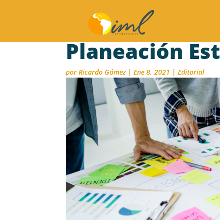
Planeación Es
por
Ricardo Gómez
|
Ene 8, 2021
|
Editorial