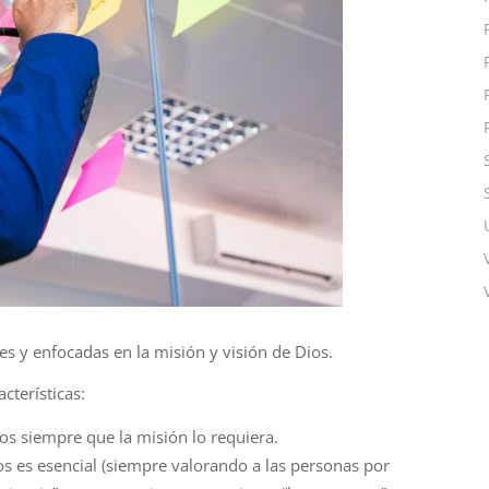
les y enfocadas en la
misión
y
visión
de Dios.
acterísticas:
bios siempre que la
misión
lo requiera.
os es esencial (siempre valorando a las personas por