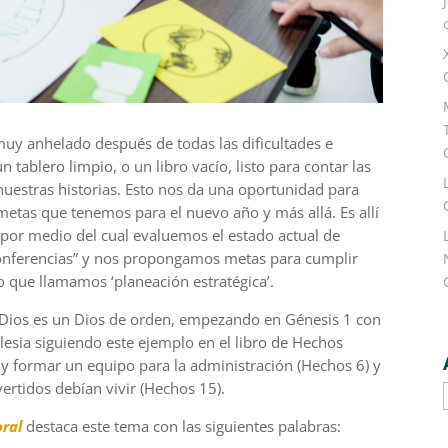
muy
anhelado después de tod
a
s l
as
dificultades
e
tablero limpio, o un libro vacío, listo para contar las
 nuestras historias. Esto nos da una oportunidad para
metas que tenemos para el nuevo año y más allá. Es allí
por medio del cual evalu
e
mos el estado
actual de
 conferencias” y nos propon
ga
mos metas para cumplir
 lo que llamamos ‘planeación estratégica’.
 Dios es un D
ios de orden, empezando en Génesis 1 con
glesia siguiendo este ejemplo en el libro de Hechos
 y formar un equipo para la administración (Hechos 6) y
vertidos debían vivir (Hechos 15).
oral
destaca este tema con las siguientes palabras: