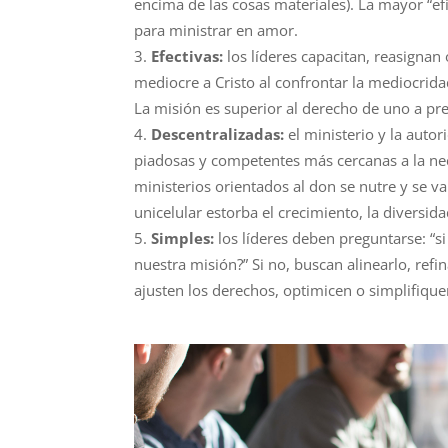
encima de las cosa
s
materiales). La mayor “efi
para ministrar en amor.
Efectiv
as
:
los
líderes
capacitan, reasignan 
mediocre a Cristo al confrontar la mediocrida
La misi
ón es superior
a
l derecho de uno a pre
Descentralizad
as
:
el ministerio y la auto
piadosas y competentes
más
cercanas a la ne
ministerios orientados al don se nutre y se va
unicelular estorba el crecimiento, la diversid
Simples:
los
líderes
deben pregunta
rse
: “s
nuestra
misión
?” Si no, buscan
alinearlo, refi
ajusten los derechos, optimicen o simplifique