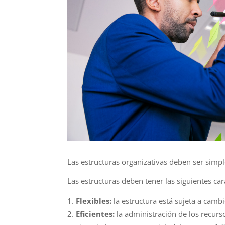
Las estructura
s organizativas deben ser simp
Las estructuras deben tener las siguientes car
Flexibles:
la estructura está sujeta a cam
Eficientes:
la
administra
ción
de los recurs