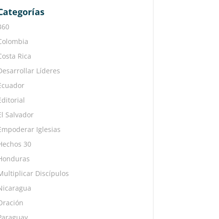
Categorías
360
Colombia
Costa Rica
Desarrollar Líderes
Ecuador
Editorial
El Salvador
Empoderar Iglesias
Hechos 30
Honduras
Multiplicar Discípulos
Nicaragua
Oración
Paraguay