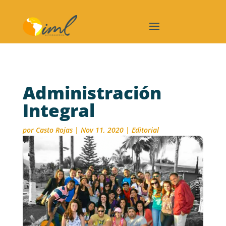
Administración
Integral
por
Casto Rojas
|
Nov 11, 2020
|
Editorial