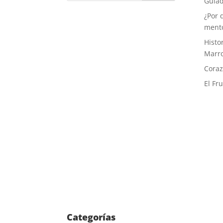
Guiad
¿Por 
ment
Histor
Marr
Coraz
El Fr
Categorías