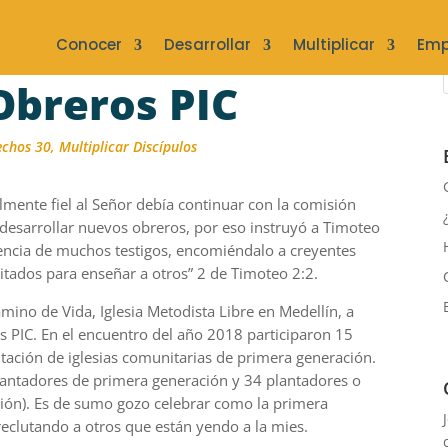
Conocer
Desarrollar
Multiplicar
Emp
Obreros PIC
echos 30
,
Multiplicar Discípulos
almente fiel al Señor debía continuar con la comisión
 desarrollar nuevos obreros, por eso instruyó a Timoteo
sencia de muchos testigos, encomiéndalo a creyentes
itados para enseñar a otros” 2 de Timoteo 2:2.
mino de Vida, Iglesia Metodista Libre en Medellín, a
s PIC. En el encuentro del año 2018 participaron 15
tación de iglesias comunitarias de primera generación.
lantadores de primera generación y 34 plantadores o
ión). Es de sumo gozo celebrar como la primera
reclutando a otros que están yendo a la mies.