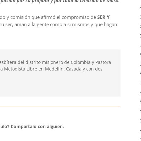
pasión por su prójimo y por toda la creación de Dios».
ado y comisión que afirmó el compromiso de
SER Y
su ser, aman a la gente como a sí mismos y que hagan
esbítera del distrito misionero de Colombia y
Pastora
ia Metodista Libre en Medellín. Casada y con dos
culo?
Compártalo con alguien.