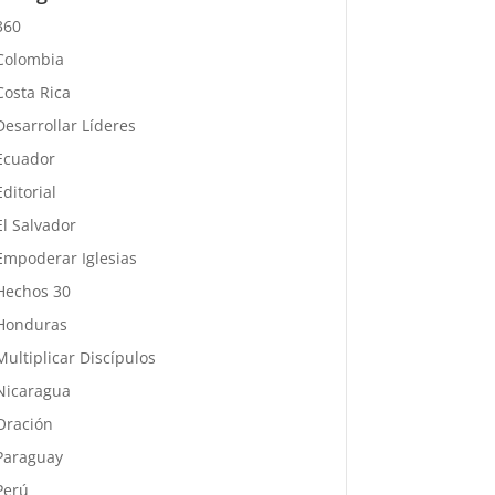
360
Colombia
Costa Rica
Desarrollar Líderes
Ecuador
Editorial
El Salvador
Empoderar Iglesias
Hechos 30
Honduras
Multiplicar Discípulos
Nicaragua
Oración
Paraguay
Perú