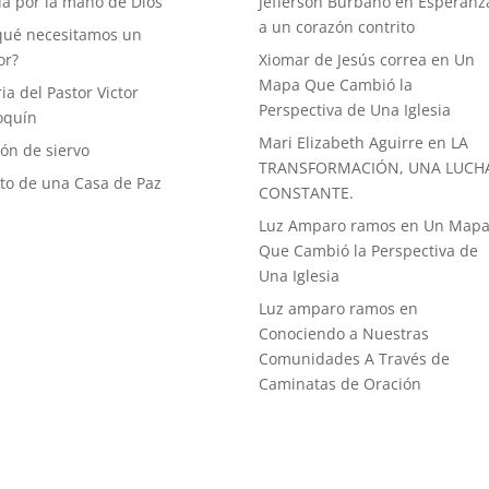
a por la mano de Dios
Jefferson Burbano
en
Esperanz
a un corazón contrito
qué necesitamos un
or?
Xiomar de Jesús correa
en
Un
Mapa Que Cambió la
ia del Pastor Victor
Perspectiva de Una Iglesia
oquín
Mari Elizabeth Aguirre
en
LA
ón de siervo
TRANSFORMACIÓN, UNA LUCH
uto de una Casa de Paz
CONSTANTE.
Luz Amparo ramos
en
Un Map
Que Cambió la Perspectiva de
Una Iglesia
Luz amparo ramos
en
Conociendo a Nuestras
Comunidades A Través de
Caminatas de Oración