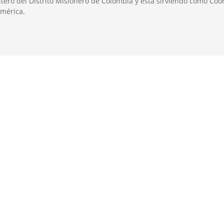
tero del Distrito Misionero de Colombia y está sirviendo como Coo
américa.
ado ¿cómo puedo ser efectivo en la multiplicación de discípulos 
Cómo tener ritmos saludables