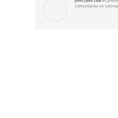
John Jairo Leal
es presbí
Comunitarias en Latino
Quizás usted al igual que yo se ha pregunt