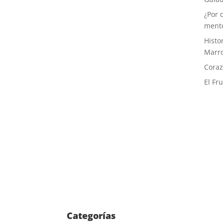
¿Por 
ment
Histor
Marr
Coraz
El Fr
Categorías