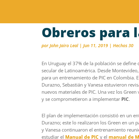
Obreros para 
por
John Jairo Leal
|
Jun 11, 2019
|
Hechos 30
En
Uruguay
e
l 37% de la población se define
secular de Latinoamérica. Desde
Montevideo, 
para un entrenamiento de PIC
en Colombia
.
E
Durazno,
Sebastián y
Vanesa
estuvieron
revi
nuevos materiales de PIC. Una vez los Green
y se comprometieron a
implementar
PIC
.
El plan de implementación consistió en un
en
Durazno
; este lo realizaron los Green en un p
y
Vanesa
continuaron
el entrenamiento reun
estudiar el
Manual de PIC
y el
manual de Mul