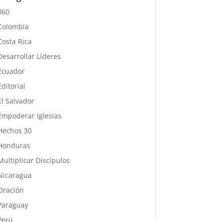
360
Colombia
Costa Rica
Desarrollar Líderes
Ecuador
Editorial
El Salvador
Empoderar Iglesias
Hechos 30
Honduras
Multiplicar Discípulos
Nicaragua
Oración
Paraguay
Perú