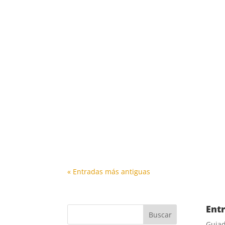
IML Latinoamérica · Cómo Llevar Ritmos Salu
Las relaciones personales constituyen un f
« Entradas más antiguas
Ent
Guiad