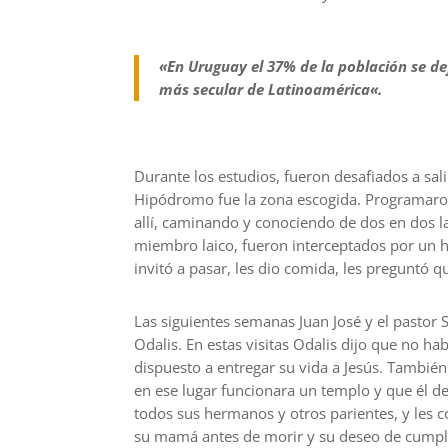
«
En
Uruguay
e
l 37% de la población se d
más secular de Latinoamérica
«.
Durante los estudios, fueron desafiados a salir
Hipódromo fue la zona escogida. Programaron 
allí,
caminando y conociendo
de dos en dos
l
miembro laico,
fueron interceptados por un h
invitó a pasar, les dio comida, les preguntó q
L
as siguientes semanas Juan José y el pastor 
Odalis.
En estas
visitas Odalis dijo que no hab
dispuesto a entregar su vida a Jesús.
También,
en ese lugar funcionara un templo y que él d
todos sus hermanos y otros parientes, y les c
su mamá antes de morir y su deseo de cumpli