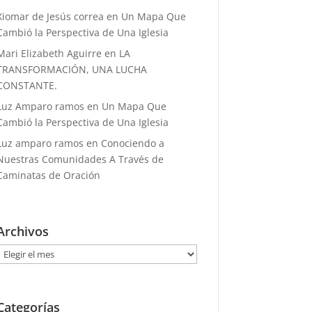
Xiomar de Jesús correa
en
Un Mapa Que
Cambió la Perspectiva de Una Iglesia
Mari Elizabeth Aguirre
en
LA
TRANSFORMACIÓN, UNA LUCHA
CONSTANTE.
Luz Amparo ramos
en
Un Mapa Que
Cambió la Perspectiva de Una Iglesia
Luz amparo ramos
en
Conociendo a
Nuestras Comunidades A Través de
Caminatas de Oración
Archivos
Archivos
Categorías