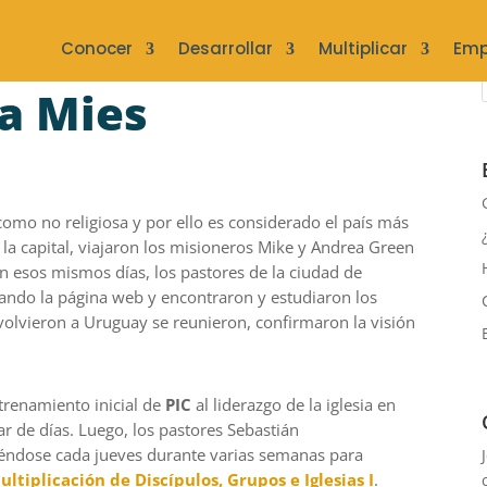
Conocer
Desarrollar
Multiplicar
Emp
la Mies
 como no religiosa
y por ello es considerado el país más
la capital,
viajaron los
misioneros
Mike y Andrea Green
n esos mismos días,
los pastores
de la ciudad de
sando la página web y encontraron
y estudiaron
los
 volvieron a Uruguay
se reunieron, confirmaron la visión
trenamiento inicial de
PIC
al liderazgo de la iglesia en
ar de días
. Luego,
los
pastor
es
Sebastián
iéndose
cada jueves durante varias semanas para
tiplicación de Discípulos, Grupos e Iglesias I
.