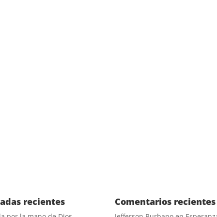
dables - Dr José del Toro
actor fundamental para el desarrollo del ser humano. A través de 
radas recientes
Comentarios recientes
a por la mano de Dios
Jefferson Burbano
en
Esperanz