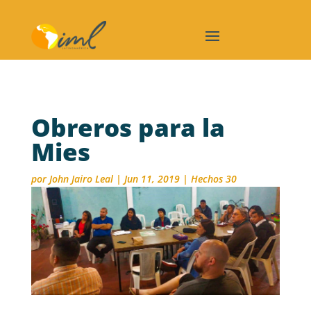
Obreros para la
Mies
por
John Jairo Leal
|
Jun 11, 2019
|
Hechos 30