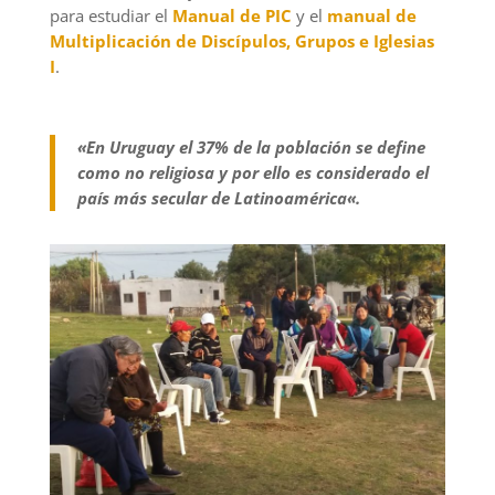
para estudiar el
Manual de PIC
y el
manual de
Multiplicación de Discípulos, Grupos e Iglesias
I
.
«
En
Uruguay
e
l 37% de la población se define
como no religiosa
y por ello es considerado el
país más secular de Latinoamérica
«.