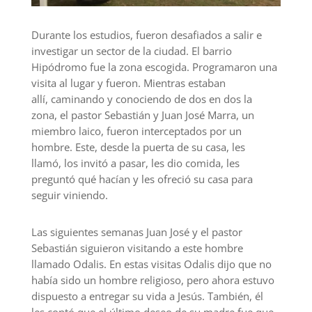
Durante los estudios, fueron desafiados a salir e
investigar un sector de la ciudad. El barrio
Hipódromo fue la zona escogida. Programaron una
visita al lugar y fueron. Mientras estaban
allí,
caminando y conociendo
de dos en dos
la
zona
,
el pastor Sebastián y Juan José Marra, un
miembro laico,
fueron interceptados por un
hombre. Este, desde la puerta de su casa, les
llamó,
los invitó a pasar, les dio comida, les
preguntó qué hacían y les ofreció su casa para
seguir viniendo.
L
as siguientes semanas Juan José y el pastor
Sebastián siguieron visitando
a
este hombre
llamado Odalis.
En estas
visitas Odalis dijo que no
había sido
un hombre
religioso, pero ahora
estuvo
dispuesto a entregar su vida a Jesús.
También, él
les
contó que el último deseo de su madre fue que