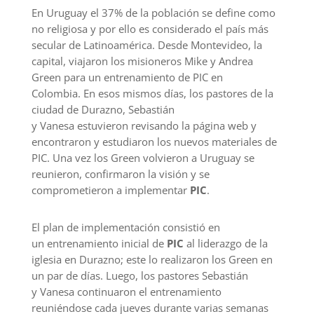
En
Uruguay
e
l 37% de la población se define como
no religiosa
y por ello es considerado el país más
secular de Latinoamérica. Desde
Montevideo, la
capital,
viajaron los
misioneros
Mike y Andrea
Green para un entrenamiento de PIC
en
Colombia
.
En esos mismos días,
los pastores
de la
ciudad de Durazno,
Sebastián
y
Vanesa
estuvieron
revisando la página web y
encontraron
y estudiaron
los nuevos materiales de
PIC. Una vez los Green volvieron a Uruguay
se
reunieron, confirmaron la visión y se
comprometieron a
implementar
PIC
.
El plan de implementación consistió en
un
entrenamiento inicial de
PIC
al liderazgo de la
iglesia en Durazno
; este lo realizaron los Green en
un par de días
. Luego,
los
pastor
es
Sebastián
y
Vanesa
continuaron
el entrenamiento
reuniéndose
cada jueves durante varias semanas